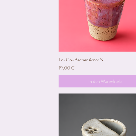
To-Go-Becher Amor S
Schnellansicht
Preis
19,00 €
In den Warenkorb