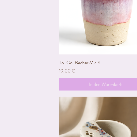
To-Go-Becher Mia S
Schnellansicht
Preis
19,00 €
In den Warenkorb