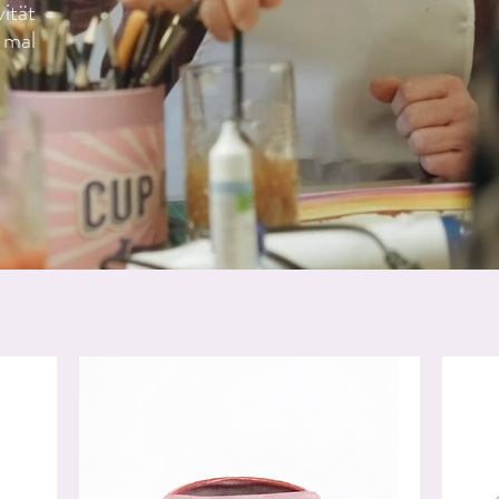
ität
 mal