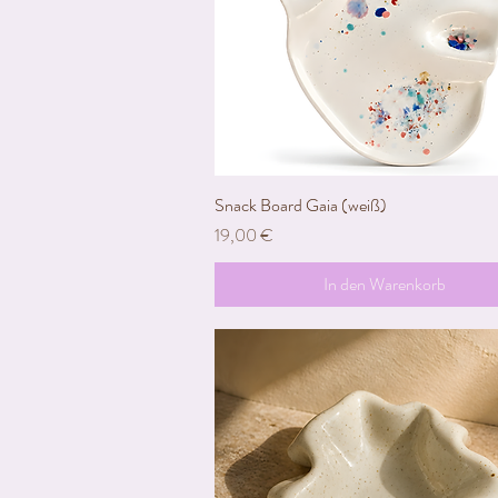
Snack Board Gaia (weiß)
Schnellansicht
Preis
19,00 €
In den Warenkorb