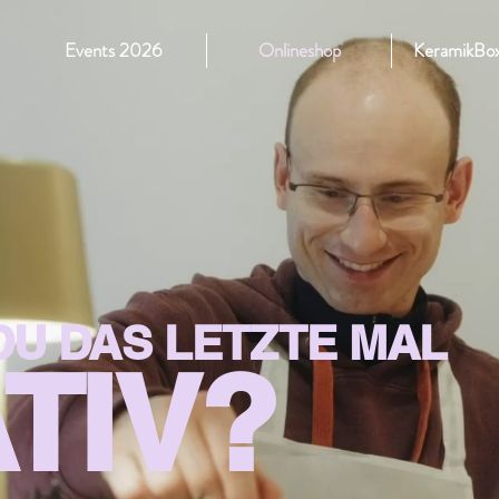
Events 2026
Onlineshop
KeramikBox
U DAS LETZTE MAL
TIV?