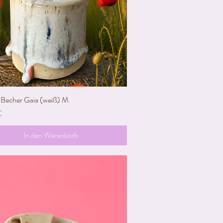
echer Gaia (weiß) M
Schnellansicht
€
In den Warenkorb