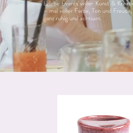
Erlebe Events voller Kunst & Kreativ
– mal voller Farbe, Ton und Freude,
ganz ruhig und achtsam.