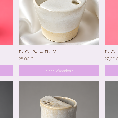
To-Go-Becher Flux M
Schnellansicht
To-Go-
Preis
Preis
25,00 €
27,00 
In den Warenkorb