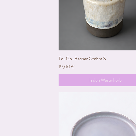
To-Go-Becher Ombra S
Schnellansicht
Preis
19,00 €
In den Warenkorb