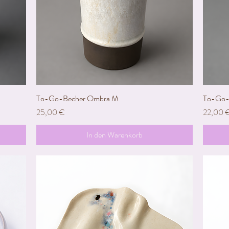
To-Go-Becher Ombra M
Schnellansicht
To-Go-
Preis
Preis
25,00 €
22,00 
In den Warenkorb