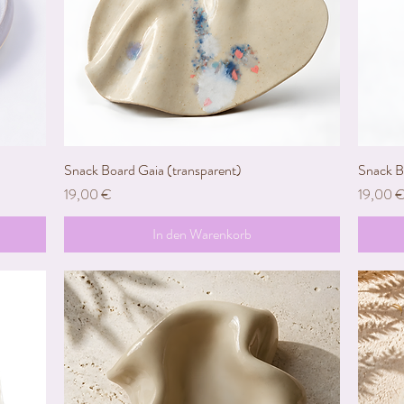
Snack Board Gaia (transparent)
Schnellansicht
Snack B
Preis
Preis
19,00 €
19,00 
In den Warenkorb