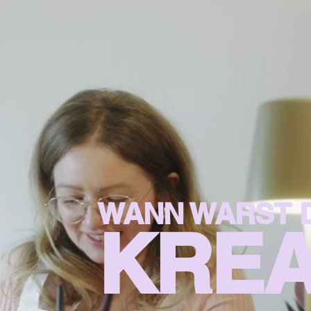
WANN WARST D
KREA