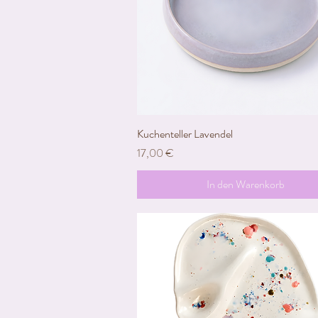
Kuchenteller Lavendel
Schnellansicht
Preis
17,00 €
In den Warenkorb