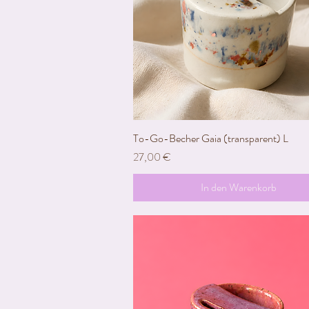
To-Go-Becher Gaia (transparent) L
Schnellansicht
Preis
27,00 €
In den Warenkorb