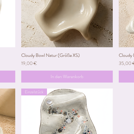
Cloudy Bowl Natur (Größe XS)
Schnellansicht
Cloudy 
Preis
Preis
19,00 €
35,00 
In den Warenkorb
Einzelstück