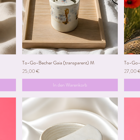
To-Go-Becher Gaia (transparent) M
Schnellansicht
To-Go-B
Preis
Preis
25,00 €
27,00 
In den Warenkorb