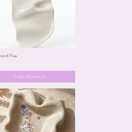
oard Flux
Schnellansicht
€
In den Warenkorb