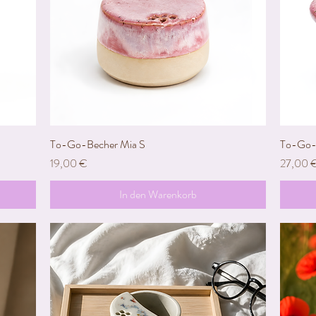
To-Go-Becher Mia S
Schnellansicht
To-Go-
Preis
Preis
19,00 €
27,00 
In den Warenkorb