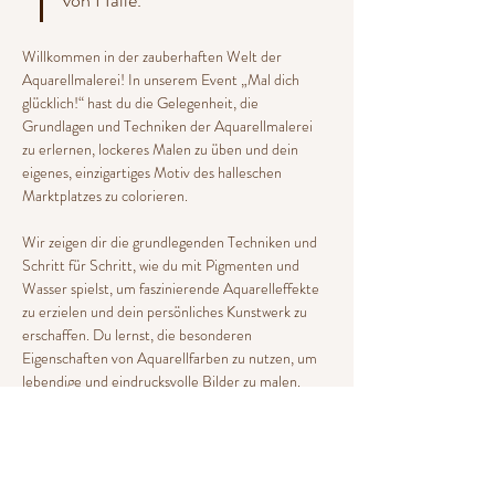
von Halle.
Willkommen in der zauberhaften Welt der 
Aquarellmalerei! In unserem Event „Mal dich 
glücklich!“ hast du die Gelegenheit, die 
Grundlagen und Techniken der Aquarellmalerei 
zu erlernen, lockeres Malen zu üben und dein 
eigenes, einzigartiges Motiv des halleschen 
Marktplatzes zu colorieren.
Wir zeigen dir die grundlegenden Techniken und 
Schritt für Schritt, wie du mit Pigmenten und 
Wasser spielst, um faszinierende Aquarelleffekte 
zu erzielen und dein persönliches Kunstwerk zu 
erschaffen. Du lernst, die besonderen 
Eigenschaften von Aquarellfarben zu nutzen, um 
lebendige und eindrucksvolle Bilder zu malen. 
Unsere Motive sind von uns vorgezeichnet, sodass 
du dich voll und ganz auf das Colorieren 
konzentrieren kannst.