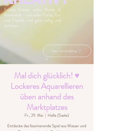
Erlebe Events voller Kunst &
Kreativität – mal voller Farbe, Ton
und Freude, mal ganz ruhig und
achtsam.
Neu: Keramikshop ♡
Mal dich glücklich! ♥
Lockeres Aquarellieren
üben anhand des
Marktplatzes
Fr., 29. Mai
  |  
Halle (Saale)
Entdecke das faszinierende Spiel aus Wasser und