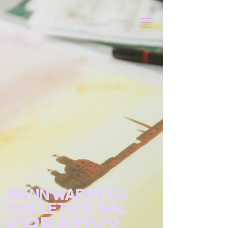
WANN WARST DU
DAS LETZTE MAL
KREATIV?