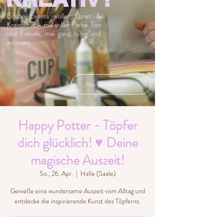
Erlebe Events voller Kunst &
Kreativität – mal voller Farbe, Ton
und Freude, mal ganz ruhig und
achtsam.
Neu: Keramikshop ♡
Happy Potter - Töpfer
dich glücklich! ♥ Deine
magische Auszeit!
So., 26. Apr.
  |  
Halle (Saale)
Genieße eine wundersame Auszeit vom Alltag und
entdecke die inspirierende Kunst des Töpferns.