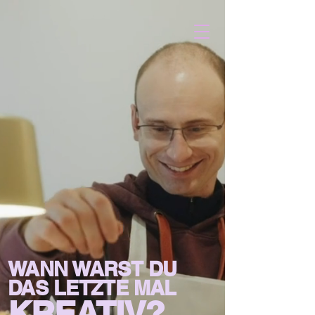
WANN WARST DU
DAS LETZTE MAL
KREATIV?