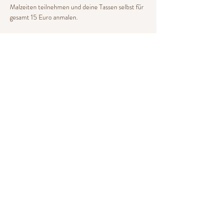
Malzeiten teilnehmen und deine Tassen selbst für 
gesamt 15 Euro anmalen. 
Und ganz nebenbei: stell dich im Event unserem 
magische Quiz mit Fragen wie: "Welches 
mächtige Artefakt schützt den Eingang zur 
Kammer des Schreckens?". Der Gewinner/die…
Mehr anzeigen
Diese Veranstaltung teilen