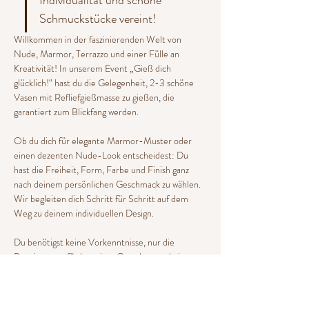
Schmuckstücke vereint!
Willkommen in der faszinierenden Welt von 
Nude, Marmor, Terrazzo und einer Fülle an 
Kreativität! In unserem Event „Gieß dich 
glücklich!“ hast du die Gelegenheit, 2-3 schöne 
Vasen mit Refliefgießmasse zu gießen, die 
garantiert zum Blickfang werden.
Ob du dich für elegante Marmor-Muster oder 
einen dezenten Nude-Look entscheidest: Du 
hast die Freiheit, Form, Farbe und Finish ganz 
nach deinem persönlichen Geschmack zu wählen. 
Wir begleiten dich Schritt für Schritt auf dem 
Weg zu deinem individuellen Design.
Du benötigst keine Vorkenntnisse, nur die 
Begeisterung für kreatives Gestalten und ein 
wenig DIY-Zauber. Am Ende dieses 
inspirierenden Workshops kannst du deine 
gegossenen Unikate direkt mit nach Hause 