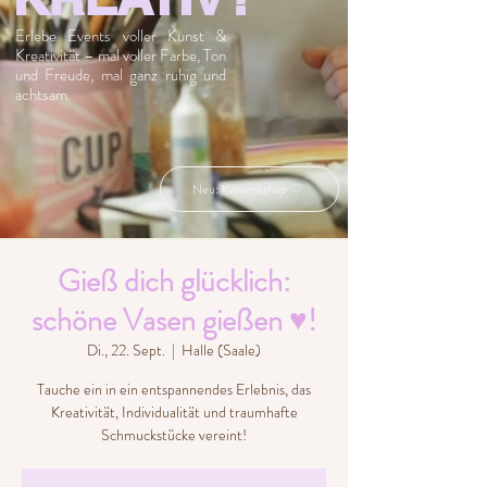
Erlebe Events voller Kunst &
Kreativität – mal voller Farbe, Ton
und Freude, mal ganz ruhig und
achtsam.
Neu: Keramikshop ♡
Gieß dich glücklich:
schöne Vasen gießen ♥!
Di., 22. Sept.
  |  
Halle (Saale)
Tauche ein in ein entspannendes Erlebnis, das
Kreativität, Individualität und traumhafte
Schmuckstücke vereint!