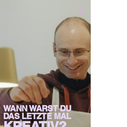
WANN WARST DU
DAS LETZTE MAL
KREATIV?