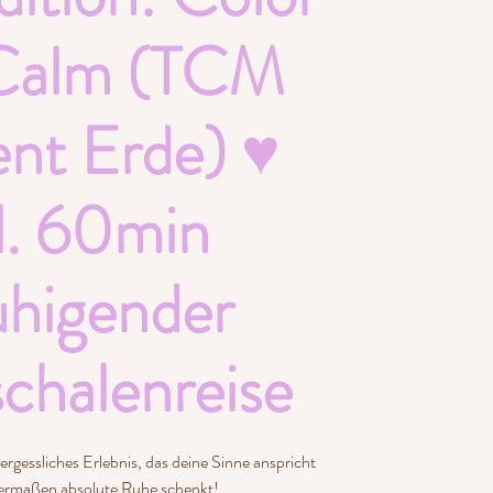
 Calm (TCM
nt Erde) ♥
l. 60min
uhigender
chalenreise
ergessliches Erlebnis, das deine Sinne anspricht
hermaßen absolute Ruhe schenkt!