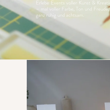
Erlebe Events voller Kunst & Kreativ
– mal voller Farbe, Ton und Freude,
ganz ruhig und achtsam.