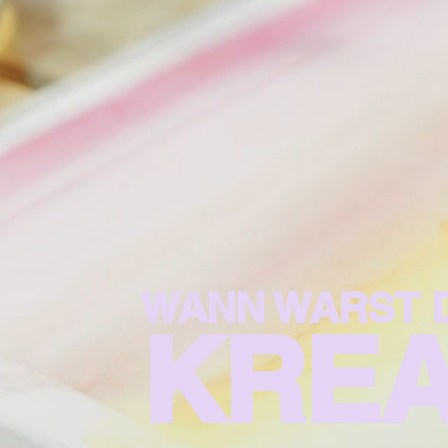
WANN WARST D
KREA