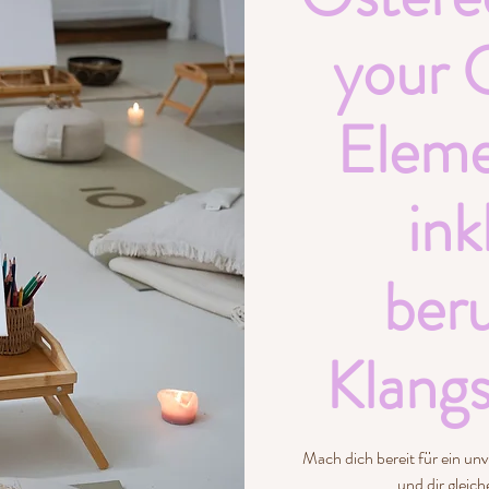
your
Eleme
ink
ber
Klangs
Mach dich bereit für ein unv
und dir gleic