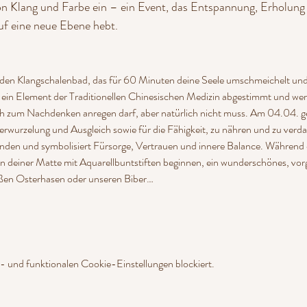
on Klang und Farbe ein – ein Event, das Entspannung, Erholung 
uf eine neue Ebene hebt.
nden Klangschalenbad, das für 60 Minuten deine Seele umschmeichelt und 
f ein Element der Traditionellen Chinesischen Medizin abgestimmt und wer
dich zum Nachdenken anregen darf, aber natürlich nicht muss. Am 04.04. g
, Verwurzelung und Ausgleich sowie für die Fähigkeit, zu nähren und zu verd
nden und symbolisiert Fürsorge, Vertrauen und innere Balance. Während 
an deiner Matte mit Aquarellbuntstiften beginnen, ein wunderschönes, vo
ßen Osterhasen oder unseren Biber…
 und funktionalen Cookie-Einstellungen blockiert.