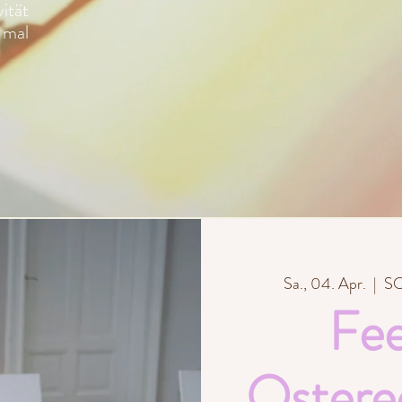
ität
 mal
Sa., 04. Apr.
  |  
SO
Fee
Ostered