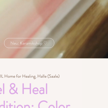
Neu: Keramikshop ♡
L Home for Healing, Halle (Saale)
l & Heal
ition: Color