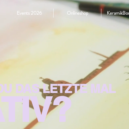
Events 2026
Onlineshop
KeramikBox
U DAS LETZTE MAL
TIV?