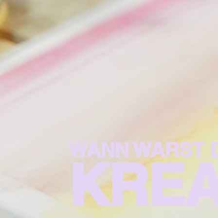
WANN WARST D
KREA