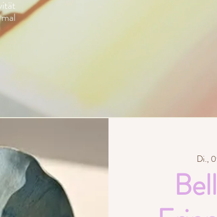
ität
 mal
Di., 0
Bel