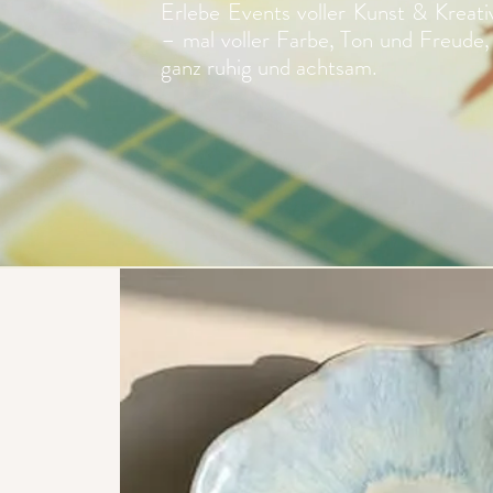
Erlebe Events voller Kunst & Kreativ
– mal voller Farbe, Ton und Freude,
ganz ruhig und achtsam.