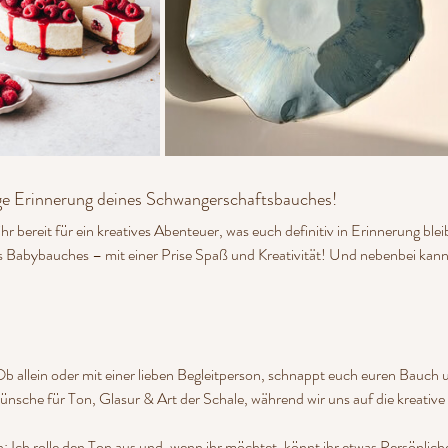
tige Erinnerung deines Schwangerschaftsbauches!
bereit für ein kreatives Abenteuer, was euch definitiv in Erinnerung blei
s Babybauches – mit einer Prise Spaß und Kreativität! Und nebenbei kanns
allein oder mit einer lieben Begleitperson, schnappt euch euren Bauch 
nsche für Ton, Glasur & Art der Schale, während wir uns auf die kreative
en: Ich rolle den Ton aus und, wenn ihr möchtet, könnt ihr etwas Persönlic