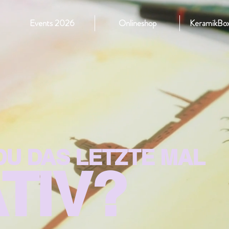
Events 2026
Onlineshop
KeramikBox
U DAS LETZTE MAL
TIV?