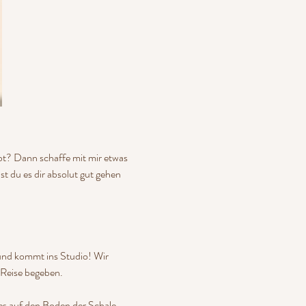
bt? Dann schaffe mit mir etwas 
t du es dir absolut gut gehen 
und kommt ins Studio! Wir 
 Reise begeben.
hes auf den Boden der Schale 