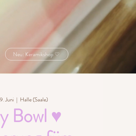
Neu: Keramikshop ♡
9. Juni
  |  
Halle (Saale)
ly Bowl ♥